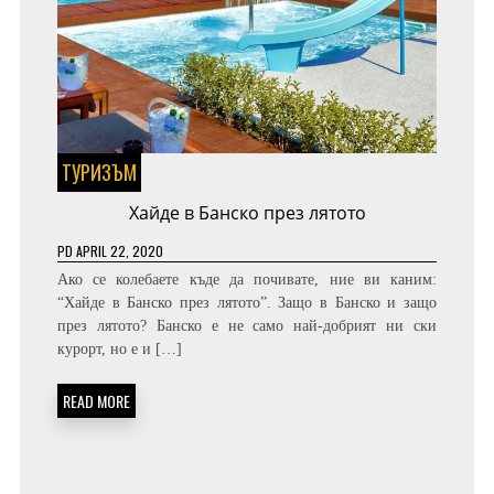
ТУРИЗЪМ
Хайде в Банско през лятото
PD
APRIL 22, 2020
Ако се колебаете къде да почивате, ние ви каним:
“Хайде в Банско през лятото”. Защо в Банско и защо
през лятото? Банско е не само най-добрият ни ски
курорт, но е и […]
READ MORE