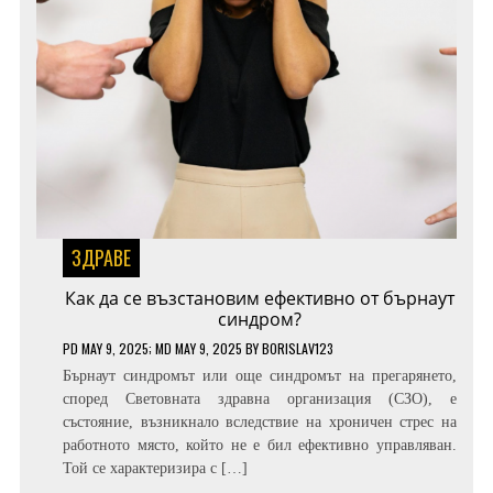
ЗДРАВЕ
Как да се възстановим ефективно от бърнаут
синдром?
PD
MAY 9, 2025
; MD MAY 9, 2025
BY
BORISLAV123
Бърнаут синдромът или още синдромът на прегарянето,
според Световната здравна организация (СЗО), е
състояние, възникнало вследствие на хроничен стрес на
работното място, който не е бил ефективно управляван.
Той се характеризира с […]