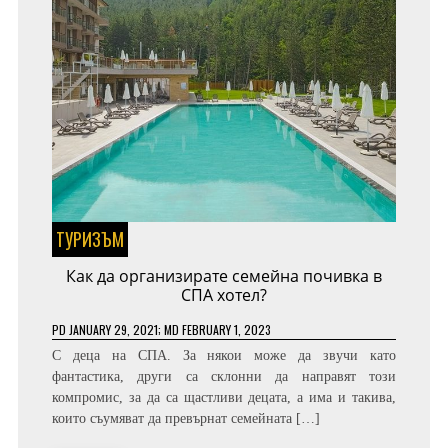
ТУРИЗЪМ
Как да организирате семейна почивка в
СПА хотел?
PD
JANUARY 29, 2021
; MD FEBRUARY 1, 2023
С деца на СПА. За някои може да звучи като
фантастика, други са склонни да направят този
компромис, за да са щастливи децата, а има и такива,
които съумяват да превърнат семейната […]