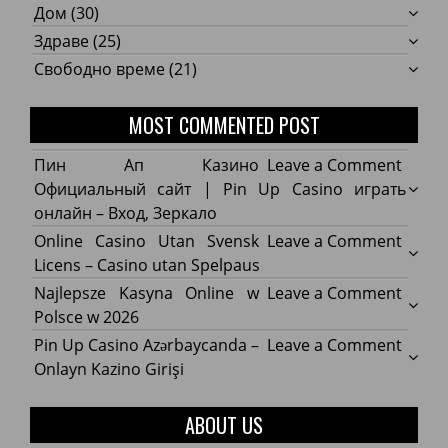
Дом
(30)
Здраве
(25)
Свободно време
(21)
MOST COMMENTED POST
on
Пин Ап Казино
Leave a Comment
Пин
Официальный сайт | Pin Up Casino играть
Ап
онлайн – Вход, Зеркало
Кази
on
Online Casino Utan Svensk
Leave a Comment
Офиц
Onlin
Licens – Casino utan Spelpaus
сайт
Casin
on
Najlepsze Kasyna Online w
Leave a Comment
|
Utan
Najle
Polsce w 2026
Pin
Svens
Kasyn
on
Pin Up Casino Azərbaycanda –
Leave a Comment
Up
Licens
Onlin
Pin
Onlayn Kazino Girişi
Casin
–
w
Up
играт
Casin
Polsc
Casin
ABOUT US
онла
utan
w
Azərb