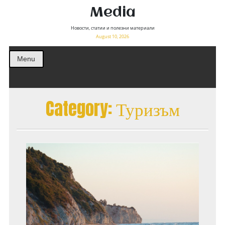
Media
Новости, статии и полезни материали
August 10, 2026
Menu
Category:
Туризъм