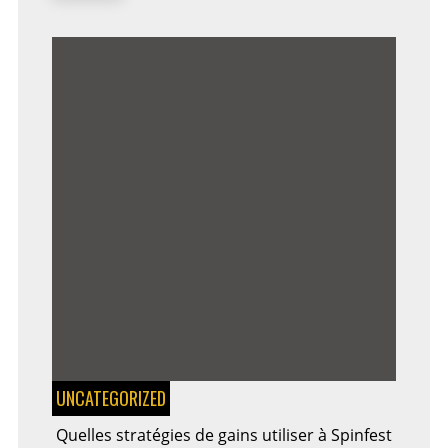
UNCATEGORIZED
Quelles stratégies de gains utiliser à Spinfest