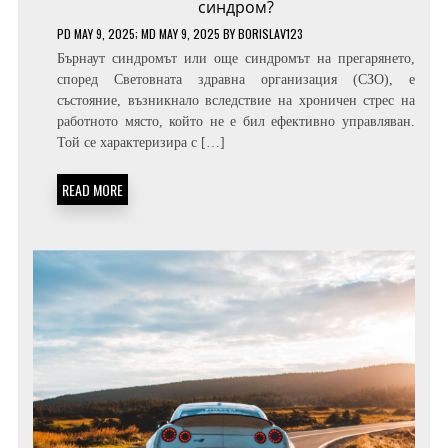
синдром?
PD
MAY 9, 2025
; MD MAY 9, 2025
BY
BORISLAV123
Бърнаут синдромът или още синдромът на прегарянето,
според Световната здравна организация (СЗО), е
състояние, възникнало вследствие на хроничен стрес на
работното място, който не е бил ефективно управляван.
Той се характеризира с […]
READ MORE