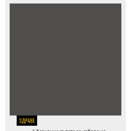
ЗДРАВЕ