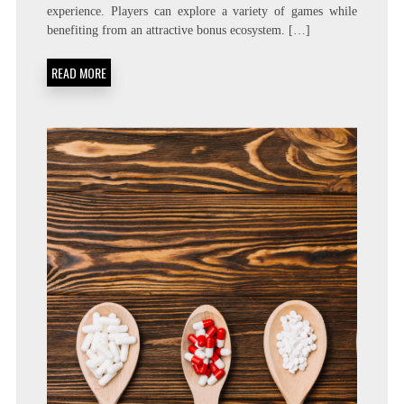
experience. Players can explore a variety of games while
benefiting from an attractive bonus ecosystem. […]
READ MORE