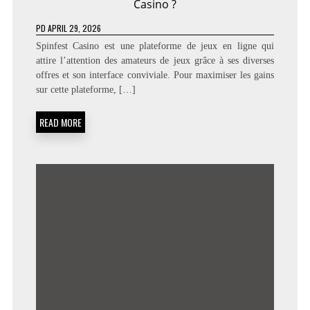
Casino ?
PD
APRIL 29, 2026
Spinfest Casino est une plateforme de jeux en ligne qui
attire l’attention des amateurs de jeux grâce à ses diverses
offres et son interface conviviale. Pour maximiser les gains
sur cette plateforme, […]
READ MORE