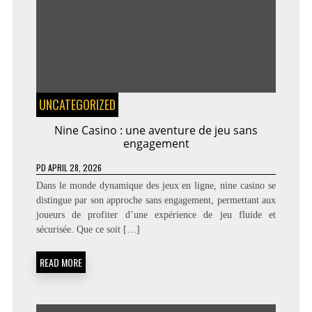
UNCATEGORIZED
Nine Casino : une aventure de jeu sans
engagement
PD
APRIL 28, 2026
Dans le monde dynamique des jeux en ligne, nine casino se
distingue par son approche sans engagement, permettant aux
joueurs de profiter d’une expérience de jeu fluide et
sécurisée. Que ce soit […]
READ MORE