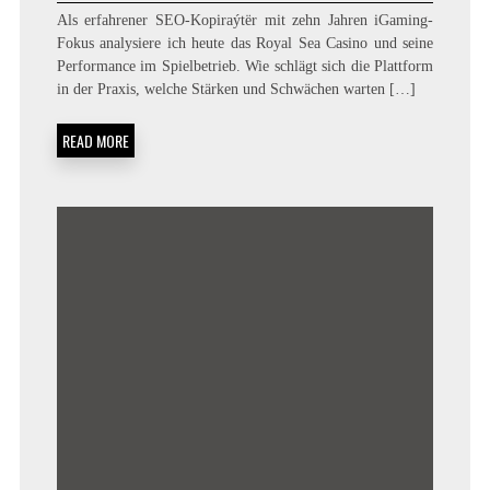
Als erfahrener SEO-Kopiraýtër mit zehn Jahren iGaming-
Fokus analysiere ich heute das Royal Sea Casino und seine
Performance im Spielbetrieb. Wie schlägt sich die Plattform
in der Praxis, welche Stärken und Schwächen warten […]
READ MORE