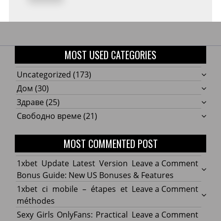
MOST USED CATEGORIES
Uncategorized
(173)
Дом
(30)
Здраве
(25)
Свободно време
(21)
MOST COMMENTED POST
on
1xbet Update Latest Version
Leave a Comment
1xbet
Bonus Guide: New US Bonuses & Features
Updat
on
1xbet ci mobile – étapes et
Leave a Comment
Latest
1xbet
méthodes
Versi
ci
on
Sexy Girls OnlyFans: Practical
Leave a Comment