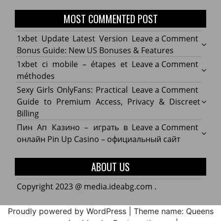
MOST COMMENTED POST
on
1xbet Update Latest Version
Leave a Comment
1xbet
Bonus Guide: New US Bonuses & Features
Updat
on
1xbet ci mobile – étapes et
Leave a Comment
Latest
1xbet
méthodes
Versi
ci
on
Sexy Girls OnlyFans: Practical
Leave a Comment
Bonu
mobil
Sexy
Guide to Premium Access, Privacy & Discreet
Guide
–
Girls
Billing
New
étape
OnlyF
on
Пин Ап Казино – играть в
Leave a Comment
US
et
Practi
Пин
онлайн Pin Up Casino – официальный сайт
Bonus
méth
Guide
Ап
&
to
Кази
ABOUT US
Featu
Prem
–
Acces
играт
Copyright 2023 @ media.ideabg.com .
Privac
в
&
онла
Proudly powered by WordPress
|
Theme name: Queens
Discr