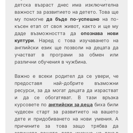
детска възраст днес има изключителна
важност за развитието на детето. Това ще
му помогне
да бъде по-успешно
на по-
късен етап от своя живот, както и ще му
даде възможността да
опознава нови
култури
. Наред с това изучаването на
английски език ще позволи на децата да
участват в програми за обмен или
различни обучения в чужбина.
Важно е всеки родител да се увери, че
предоставя най-добрите възможни
ресурси, за да могат децата да израстват
и да се обогатяват. В тази връзка
курсовете по
английски за деца
биха били
чудесен старт за развитието на вашето
дете и придобиването на нови умения. А
причините за това защо трябва да
запишете вашето дете именно на такъв