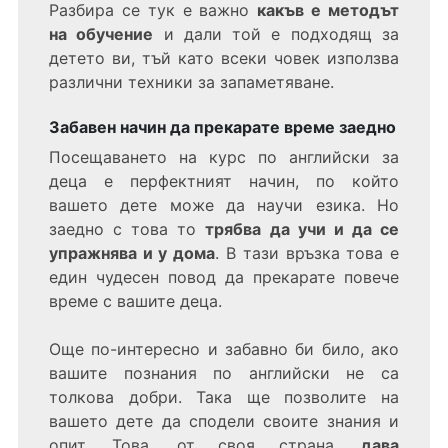
Разбира се тук е важно
какъв е методът
на обучение
и дали той е подходящ за
детето ви, тъй като всеки човек използва
различни техники за запаметяване.
Забавен начин да прекарате време заедно
Посещаването на курс по английски за
деца е перфектният начин, по който
вашето дете може да научи езика. Но
заедно с това то
трябва да учи и да се
упражнява и у дома
. В тази връзка това е
един чудесен повод да прекарате повече
време с вашите деца.
Още по-интересно и забавно би било, ако
вашите познания по английски не са
толкова добри. Така ще позволите на
вашето дете да сподели своите знания и
опит. Това, от своя страна,
дава