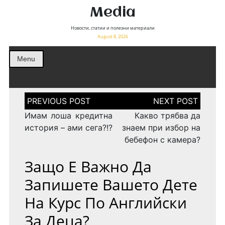
Media
Новости, статии и полезни материали
August 8, 2026
Menu
Post
navigation
Имам лоша кредитна
Какво трябва да
история – ами сега?!?
знаем при избор на
бебефон с камера?
Защо Е Важно Да
Запишете Вашето Дете
На Курс По Английски
За Деца?