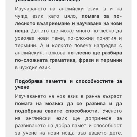
Изучаването на английски език, а и на
чужд език като цяло,
помага за по-
лесното възприемане и научаване на нови
неща
. Детето ще може много по-лесно да
усвоява нови теми, по-сложни понятия и
термини. А и колкото повече напредва с
английския, толкова
по-лесно ще разбира
по-сложната граматика, фрази и термини
в чуждия език.
Подобрява паметта и способностите за
учене
Изучаването на нов език в ранна възраст
помага на мозъка да се развива и да
подобрява своите способности.
Ученето
на английски език ще допринесе за
развиването на добра памет и способност
за учене на нови неща във вашето дете.