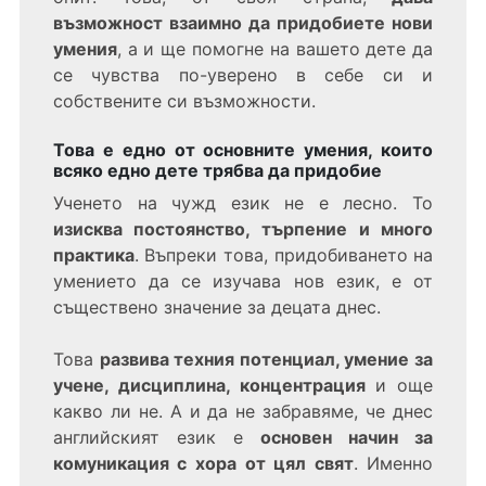
възможност взаимно да придобиете нови
умения
, а и ще помогне на вашето дете да
се чувства по-уверено в себе си и
собствените си възможности.
Това е едно от основните умения, които
всяко едно дете трябва да придобие
Ученето на чужд език не е лесно. То
изисква постоянство, търпение и много
практика
. Въпреки това, придобиването на
умението да се изучава нов език, е от
съществено значение за децата днес.
Това
развива техния потенциал, умение за
учене, дисциплина, концентрация
и още
какво ли не. А и да не забравяме, че днес
английският език е
основен начин за
комуникация с хора от цял свят
. Именно