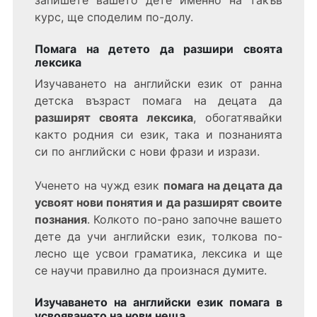
курс, ще споделим по-долу.
Помага на детето да разшири своята
лексика
Изучаването на английски език от ранна
детска възраст помага на децата да
разширят своята лексика
, обогатявайки
както родния си език, така и познанията
си по английски с нови фрази и изрази.
Ученето на чужд език
помага на децата да
усвоят нови понятия и да разширят своите
познания
. Колкото по-рано започне вашето
дете да учи английски език, толкова по-
лесно ще усвои граматика, лексика и ще
се научи правилно да произнася думите.
Изучаването на английски език помага в
усвояването на нови неща