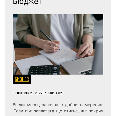
Бюджет
БИЗНЕС
PD
OCTOBER 23, 2025
BY
BORISLAV123
Всеки месец започва с добри намерения:
„Т
ози път заплатата ще стигне, ще покрия