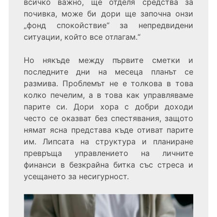
всичко важно, ще отделя средства за
почивка, може би дори ще започна онзи
„фонд спокойствие“ за непредвидени
ситуации, който все отлагам.“
Но някъде между първите сметки и
последните дни на месеца планът се
размива. Проблемът не е толкова в това
колко печелим, а в това как управляваме
парите си. Дори хора с добри доходи
често се оказват без спестявания, защото
нямат ясна представа къде отиват парите
им. Липсата на структура и планиране
превръща управлението на личните
финанси в безкрайна битка със стреса и
усещането за несигурност.