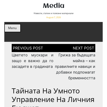
Media
Новости, статии и полезни материали
August 7, 2026
Menu
Post
navigation
Цветето мускари и
Грижа за бъдещата
защо е важно да го
майка – как
засадите в градината
правилните навици и
добавки подпомагат
бременността
Тайната На Умното
Управление На Личния