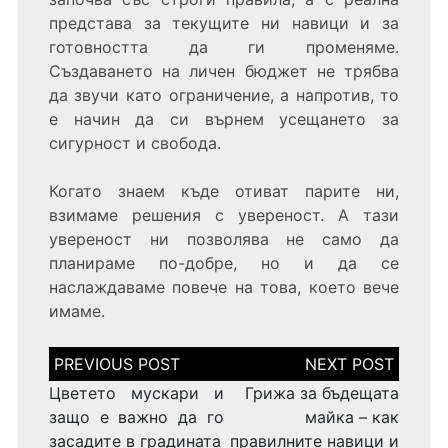
представа за текущите ни навици и за
готовността да ги променяме.
Създаването на личен бюджет не трябва
да звучи като ограничение, а напротив, то
е начин да си върнем усещането за
сигурност и свобода.
Когато знаем къде отиват парите ни,
взимаме решения с увереност. А тази
увереност ни позволява не само да
планираме по-добре, но и да се
наслаждаваме повече на това, което вече
имаме.
Post
navigation
Цветето мускари и
Грижа за бъдещата
защо е важно да го
майка – как
засадите в градината
правилните навици и