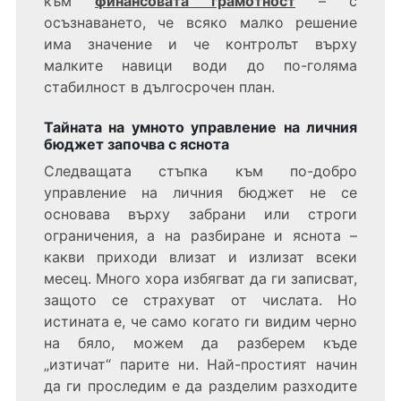
към
финансовата грамотност
– с
осъзнаването, че всяко малко решение
има значение и че контролът върху
малките навици води до по-голяма
стабилност в дългосрочен план.
Тайната на умното управление на личния
бюджет започва с яснота
Следващата стъпка към по-добро
управление на личния бюджет не се
основава върху забрани или строги
ограничения, а на разбиране и яснота –
какви приходи влизат и излизат всеки
месец. Много хора избягват да ги записват,
защото се страхуват от числата. Но
истината е, че само когато ги видим черно
на бяло, можем да разберем къде
„изтичат“ парите ни. Най-простият начин
да ги проследим е да разделим разходите