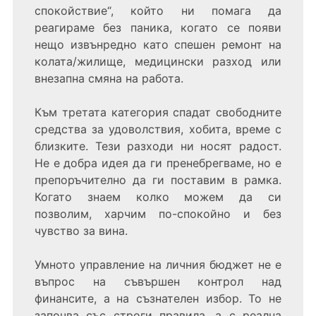
спокойствие“, който ни помага да
реагираме без паника, когато се появи
нещо извънредно като спешен ремонт на
колата/жилище, медицински разход или
внезапна смяна на работа.
Към третата категория спадат свободните
средства за удоволствия, хобита, време с
близките. Тези разходи ни носят радост.
Не е добра идея да ги пренебрегваме, но е
препоръчително да ги поставим в рамка.
Когато знаем колко можем да си
позволим, харчим по-спокойно и без
чувство за вина.
Умното управление на личния бюджет не е
въпрос на съвършен контрол над
финансите, а на съзнателен избор. То не
започва със строги правила, а с реална