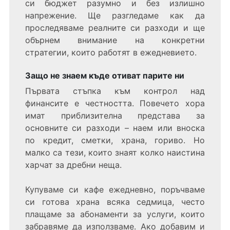
си бюджет разумно и без излишно
напрежение. Ще разгледаме как да
проследяваме реалните си разходи и ще
обърнем внимание на конкретни
стратегии, които работят в ежедневието.
Защо не знаем къде отиват парите ни
Първата стъпка към контрол над
финансите е честността. Повечето хора
имат приблизителна представа за
основните си разходи – наем или вноска
по кредит, сметки, храна, гориво. Но
малко са тези, които знаят колко наистина
харчат за дребни неща.
Купуваме си кафе ежедневно, поръчваме
си готова храна всяка седмица, често
плащаме за абонаменти за услуги, които
забравяме да използваме. Ако добавим и