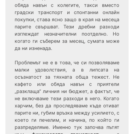
обяда навън с колегите, такси вместо
градски транспорт и спонтанни онлайн
покупки, става ясно защо в края на месеца
парите свършват. Тези дребни разходи
изглеждат незначителни поотделно. Но
когато ги съберем за месец, сумата може
да ни изненада.
Проблемът не е в това, че си позволяваме
малки удоволствия, а в липсата на
осъзнатост за тяхната обща тежест. Не
кафето или обяда навън с приятели
„
разклаща
“
личния ни бюджет, а фактът, че
не включваме тези разходи в него. Когато
харчим, без да проследяваме къде отиват
парите ни, губим връзка между усилието, с
което ги печелим, и начина, по който ги
разпределяме. Именно тук започва пътят